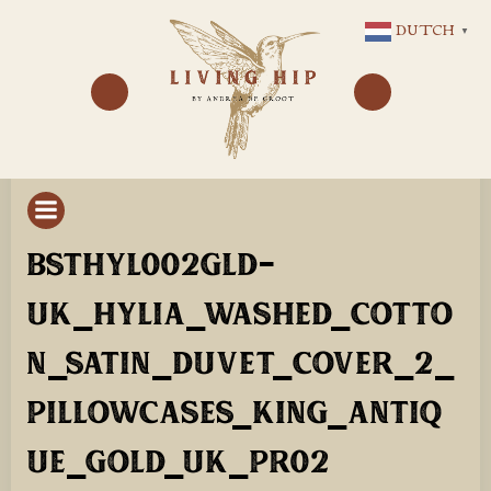
GA
DUTCH
▼
NAAR
DE
INHOUD
BSTHYL002GLD-
UK_HYLIA_WASHED_COTTO
N_SATIN_DUVET_COVER_2_
PILLOWCASES_KING_ANTIQ
UE_GOLD_UK_PR02