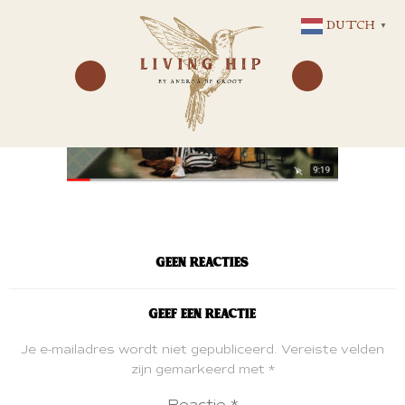
GA
DUTCH
▼
NAAR
DE
INHOUD
Geen reacties
Geef een reactie
Je e-mailadres wordt niet gepubliceerd.
Vereiste velden
zijn gemarkeerd met
*