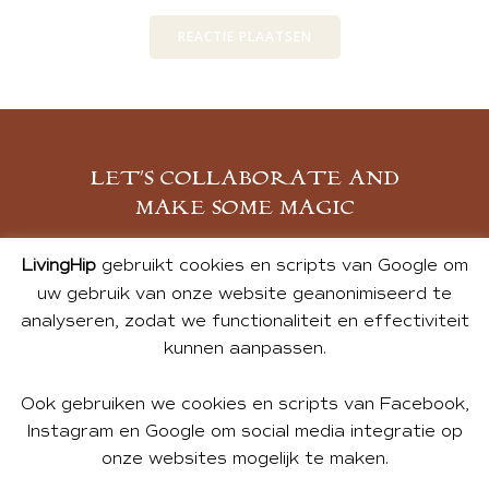
LET’S COLLABORATE AND
MAKE SOME MAGIC
MELD JE AAN
LivingHip
gebruikt cookies en scripts van Google om
uw gebruik van onze website geanonimiseerd te
analyseren, zodat we functionaliteit en effectiviteit
kunnen aanpassen.
Ook gebruiken we cookies en scripts van Facebook,
Instagram en Google om social media integratie op
onze websites mogelijk te maken.
© 2026 ALL PHOTOS & CONTENT BY ANDREA DE GROOT.