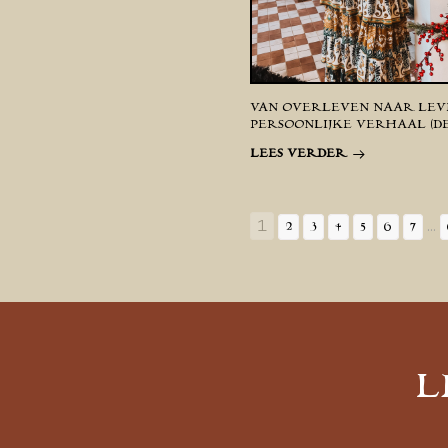
VAN OVERLEVEN NAAR LEVE
PERSOONLIJKE VERHAAL (DE
LEES VERDER
1
...
2
3
4
5
6
7
L