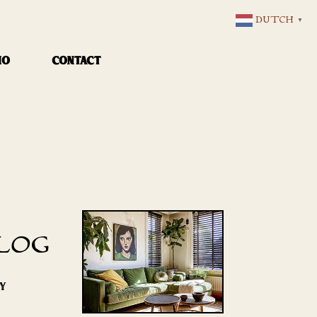
DUTCH
▼
IO
CONTACT
LOG
RY