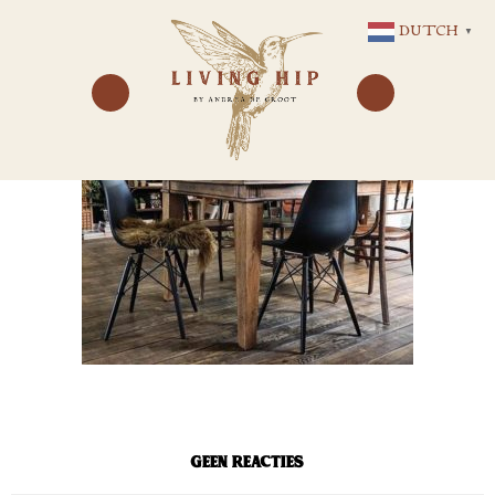
GA
DUTCH
▼
NAAR
DE
INHOUD
Geen reacties