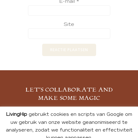
E-mail
*
Site
LET’S COLLABORATE AND
MAKE SOME MAGIC
MELD JE AAN
LivingHip
gebruikt cookies en scripts van Google om
uw gebruik van onze website geanonimiseerd te
analyseren, zodat we functionaliteit en effectiviteit
kunnen aanpassen.