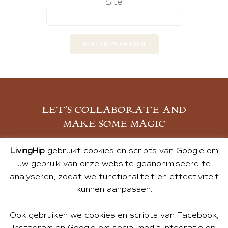
Site
LET’S COLLABORATE AND
MAKE SOME MAGIC
MELD JE AAN
LivingHip
gebruikt cookies en scripts van Google om
uw gebruik van onze website geanonimiseerd te
analyseren, zodat we functionaliteit en effectiviteit
kunnen aanpassen.
Ook gebruiken we cookies en scripts van Facebook,
Instagram en Google om social media integratie op