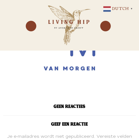
GA
DUTCH
▼
NAAR
DE
INHOUD
Geen reacties
Geef een reactie
Je e-mailadres wordt niet gepubliceerd.
Vereiste velden