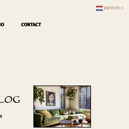
DUTCH
▼
IO
CONTACT
LOG
RY