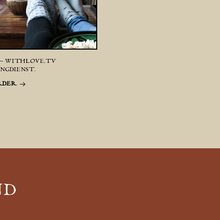
– WITHLOVE.TV
NGDIENST.
RDER
ND