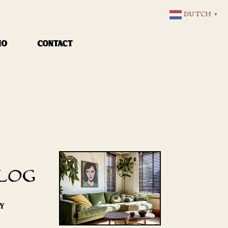
DUTCH
▼
IO
CONTACT
LOG
RY