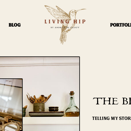
BLOG
PORTFOL
THE B
TELLING MY STO