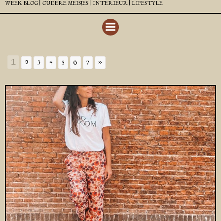
WEEK BLOG |
OUDERE MEISJES |
INTERIEUR |
LIFESTYLE
1
2
3
4
5
6
7
»