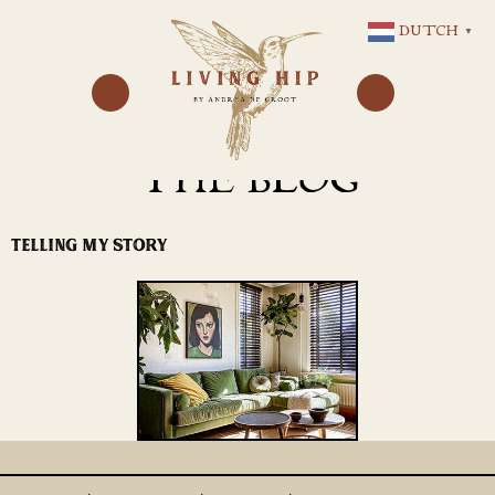
GA
DUTCH
▼
NAAR
DE
INHOUD
THE BLOG
TELLING MY STORY