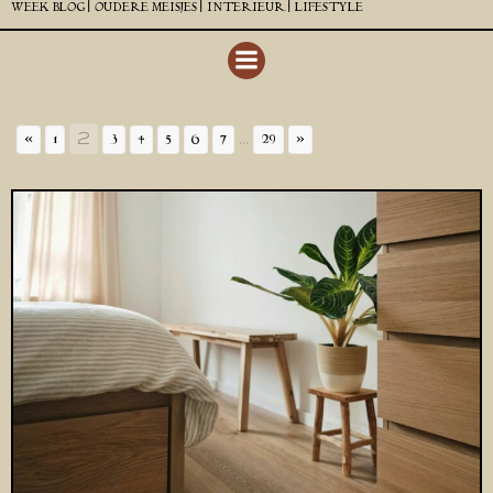
WEEK BLOG |
OUDERE MEISJES |
INTERIEUR |
LIFESTYLE
2
...
«
1
3
4
5
6
7
29
»