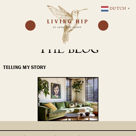
GA
DUTCH
▼
NAAR
DE
INHOUD
THE BLOG
TELLING MY STORY