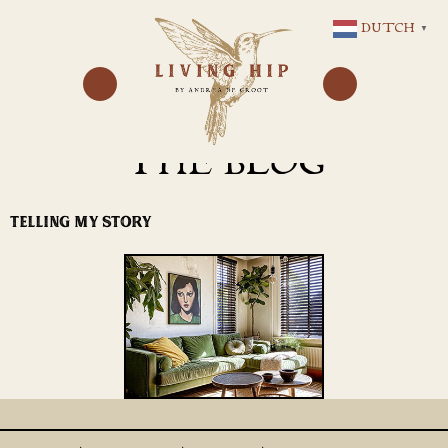
GA
DUTCH
▼
NAAR
DE
INHOUD
THE BLOG
TELLING MY STORY