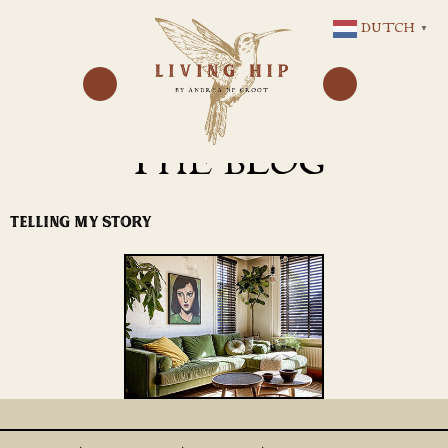
GA
DUTCH
▼
NAAR
DE
INHOUD
THE BLOG
TELLING MY STORY