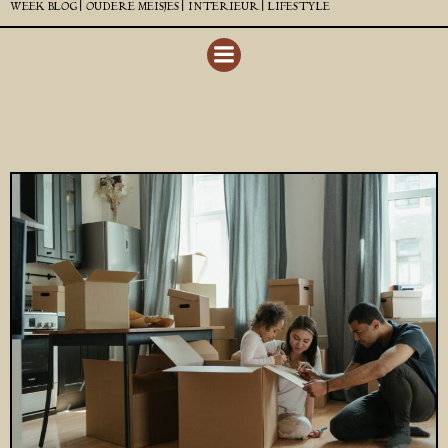
WEEK BLOG |
OUDERE MEISJES |
INTERIEUR |
LIFESTYLE