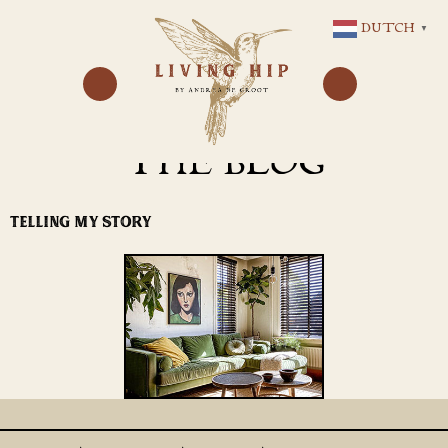
GA
DUTCH
▼
NAAR
DE
INHOUD
THE BLOG
TELLING MY STORY