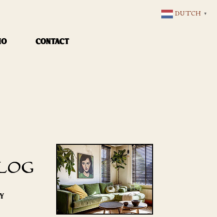
DUTCH
▼
IO
CONTACT
LOG
RY