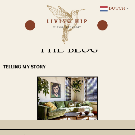
GA
DUTCH
▼
NAAR
DE
INHOUD
THE BLOG
TELLING MY STORY