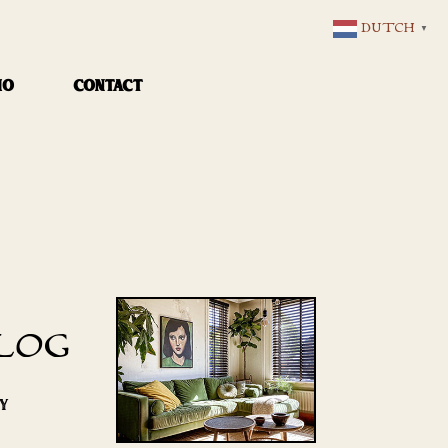
DUTCH
▼
IO
CONTACT
LOG
RY