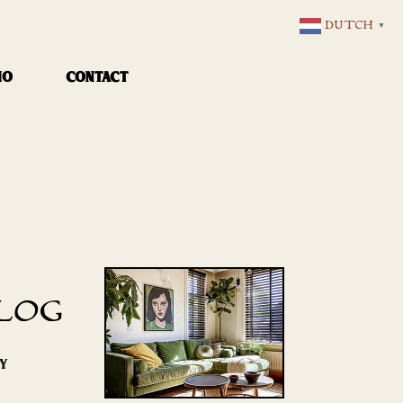
DUTCH
▼
IO
CONTACT
LOG
RY