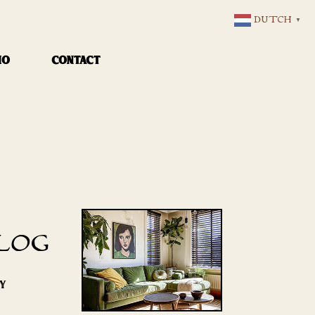
DUTCH
▼
IO
CONTACT
LOG
RY