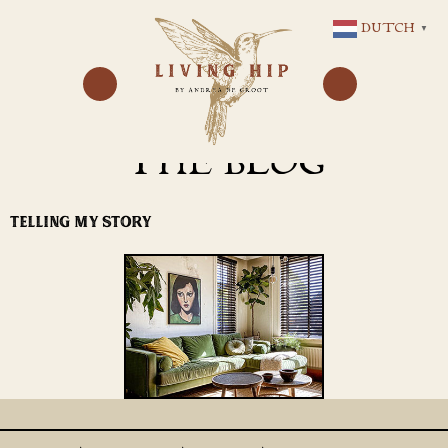
GA
DUTCH
▼
NAAR
DE
INHOUD
THE BLOG
TELLING MY STORY