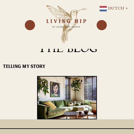
GA
DUTCH
▼
NAAR
DE
INHOUD
THE BLOG
TELLING MY STORY