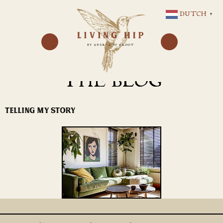
GA
DUTCH
▼
NAAR
DE
INHOUD
THE BLOG
TELLING MY STORY