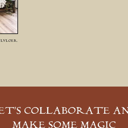
YLVLOER.
ET’S COLLABORATE A
MAKE SOME MAGIC