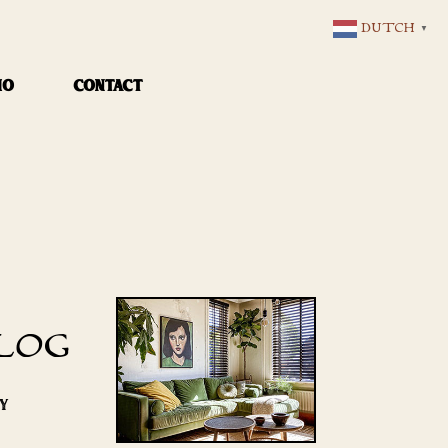
DUTCH
▼
IO
CONTACT
LOG
RY