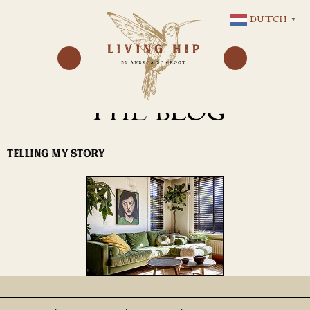
GA
DUTCH
▼
NAAR
DE
INHOUD
THE BLOG
TELLING MY STORY