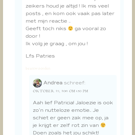
zeikers houd je altijd ! Ik mis veel
posts , en kom ook vaak pas later
met mijn reactie ..
Geeft toch niks
ga vooral zo
door !
Ik volg je graag , om jou !
Lfs Patries
beantwoorden
Andrea
schreef:
OKTOBER 23, 2019 OM 1:50 PM
Aah lief Patricia! Jaloezie is ook
zo’n nutteloze emotie.. Je
schiet er geen zak mee op, ja
je krijgt er zelf rot zin van
Doen zoals het jou schikt!