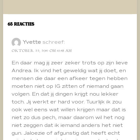
Bericht
Bericht
navigatie
navigatie
65 Reacties
Yvette
schreef:
OKTOBER 22, 2019 OM 10:58 AM
En daar mag jij zeer zeker trots op zijn lieve
Andrea. Ik vind het geweldig wat jij doet, en
mensen die daar een afkeer tegen hebben
moeten niet op IG zitten of niemand gaan
volgen. En dat jij dingen krijgt nou lekker
toch. Jij werkt er hard voor. Tuurlijk ik zou
ook wel eens wat willen krijgen maar dat is
niet zo dus pech, maar daarom wil het nog
niet zeggen dat ik iemand anders het niet
gun. Jaloezie of afgunstig dat heeft echt