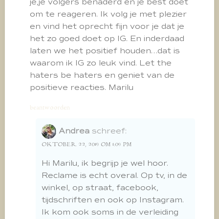
je,je volgers benaderd en je best doet
om te reageren. Ik volg je met plezier
en vind het oprecht fijn voor je dat je
het zo goed doet op IG. En inderdaad
laten we het positief houden…dat is
waarom ik IG zo leuk vind. Let the
haters be haters en geniet van de
positieve reacties. Marilu
beantwoorden
Andrea
schreef:
OKTOBER 22, 2019 OM 1:09 PM
Hi Marilu, ik begrijp je wel hoor.
Reclame is echt overal. Op tv, in de
winkel, op straat, facebook,
tijdschriften en ook op Instagram.
Ik kom ook soms in de verleiding