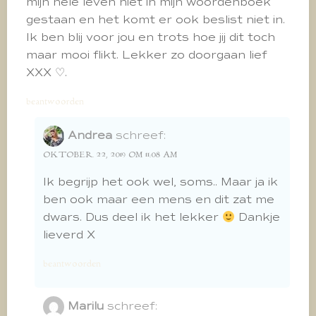
mijn hele leven niet in mijn woordenboek
gestaan en het komt er ook beslist niet in.
Ik ben blij voor jou en trots hoe jij dit toch
maar mooi flikt. Lekker zo doorgaan lief
XXX ♡.
beantwoorden
Andrea
schreef:
OKTOBER 22, 2019 OM 11:08 AM
Ik begrijp het ook wel, soms.. Maar ja ik
ben ook maar een mens en dit zat me
dwars. Dus deel ik het lekker
Dankje
lieverd X
beantwoorden
Marilu
schreef: