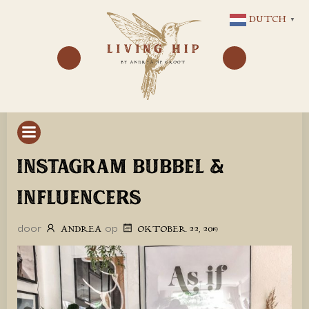
GA
DUTCH
▼
NAAR
DE
INHOUD
INSTAGRAM BUBBEL &
INFLUENCERS
door
op
ANDREA
OKTOBER 22, 2019