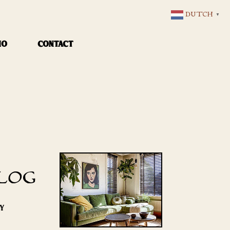
DUTCH
▼
IO
CONTACT
LOG
RY