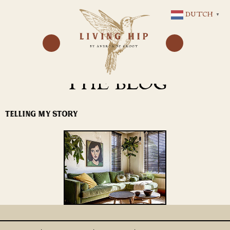
GA
DUTCH
▼
NAAR
DE
INHOUD
THE BLOG
TELLING MY STORY