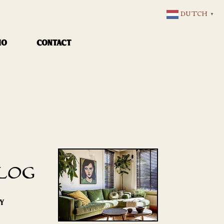
DUTCH
▼
IO
CONTACT
LOG
RY