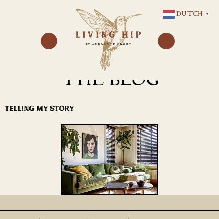
GA
DUTCH
▼
NAAR
DE
INHOUD
THE BLOG
TELLING MY STORY