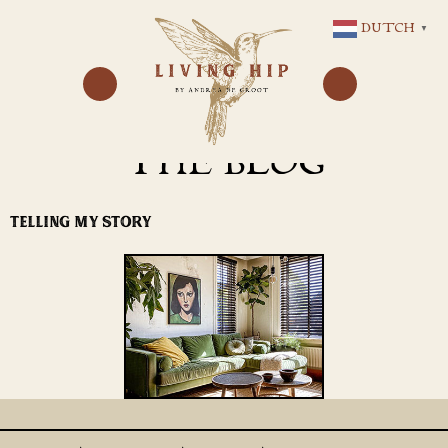
GA
DUTCH
▼
NAAR
DE
INHOUD
THE BLOG
TELLING MY STORY