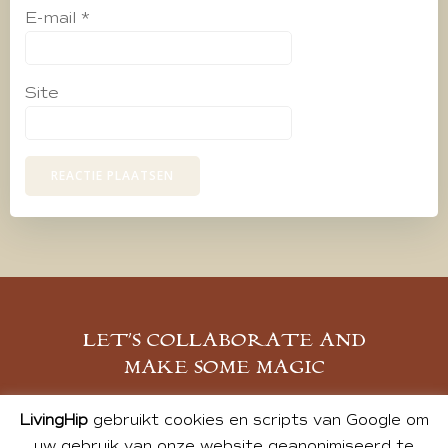
E-mail
*
Site
LET’S COLLABORATE AND
MAKE SOME MAGIC
MELD JE AAN
LivingHip
gebruikt cookies en scripts van Google om
uw gebruik van onze website geanonimiseerd te