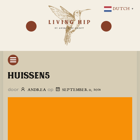
GA
DUTCH
▼
NAAR
DE
INHOUD
HUISSEN5
door
op
ANDREA
SEPTEMBER 6, 2021