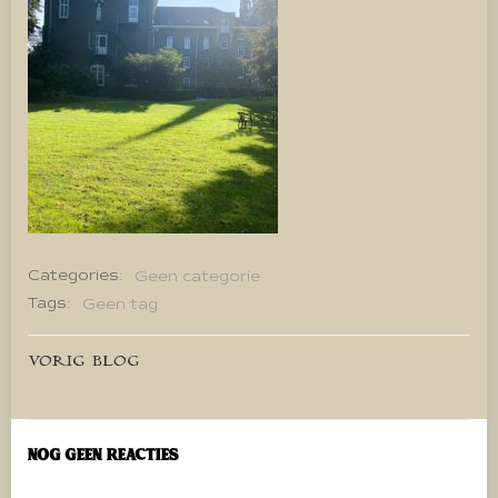
Categories:
Geen categorie
Tags:
Geen tag
Bericht
VORIG BLOG
navigatie
Nog geen reacties