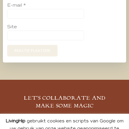
E-mail
*
Site
LET’S COLLABORATE AND
MAKE SOME MAGIC
MELD JE AAN
LivingHip
gebruikt cookies en scripts van Google om
uw gebruik van onze website geanonimiseerd te