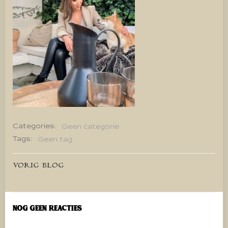
Categories:
Geen categorie
Tags:
Geen tag
Bericht
VORIG BLOG
navigatie
Nog geen reacties