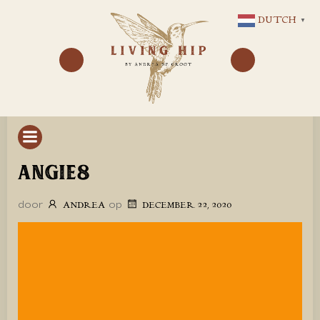
GA
DUTCH
▼
NAAR
DE
INHOUD
ANGIE8
door
op
ANDREA
DECEMBER 22, 2020