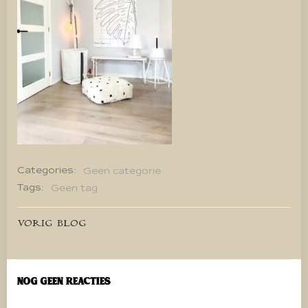
Categories:
Geen categorie
Tags:
Geen tag
Bericht
VORIG BLOG
navigatie
Nog geen reacties