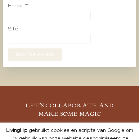
E-mail
*
Site
LET’S COLLABORATE AND
MAKE SOME MAGIC
MELD JE AAN
LivingHip
gebruikt cookies en scripts van Google om
uw gebruik van onze website geanonimiseerd te