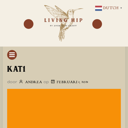
GA
DUTCH
▼
NAAR
DE
INHOUD
KAT1
door
op
ANDREA
FEBRUARI 1, 2021