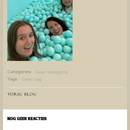
Categories:
Geen categorie
Tags:
Geen tag
Bericht
VORIG BLOG
navigatie
Nog geen reacties