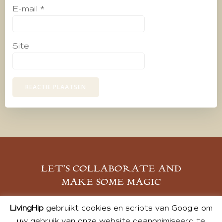
E-mail
*
Site
LET’S COLLABORATE AND
MAKE SOME MAGIC
MELD JE AAN
LivingHip
gebruikt cookies en scripts van Google om
uw gebruik van onze website geanonimiseerd te