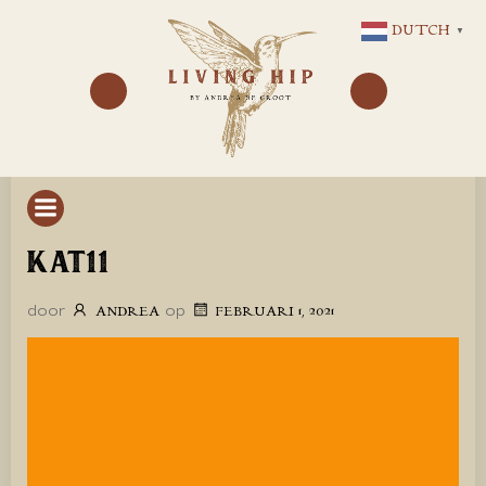
GA
DUTCH
▼
NAAR
DE
INHOUD
KAT11
door
op
ANDREA
FEBRUARI 1, 2021