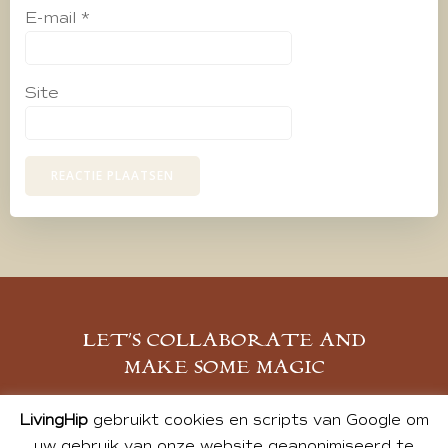
E-mail
*
Site
LET’S COLLABORATE AND
MAKE SOME MAGIC
MELD JE AAN
LivingHip
gebruikt cookies en scripts van Google om
uw gebruik van onze website geanonimiseerd te