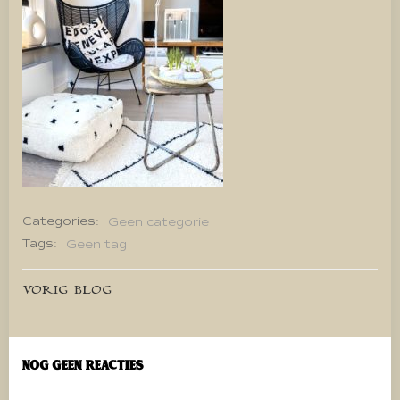
Categories:
Geen categorie
Tags:
Geen tag
Bericht
VORIG BLOG
navigatie
Nog geen reacties