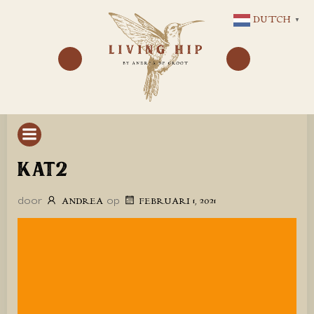
GA
DUTCH
▼
NAAR
DE
INHOUD
KAT2
door
op
ANDREA
FEBRUARI 1, 2021