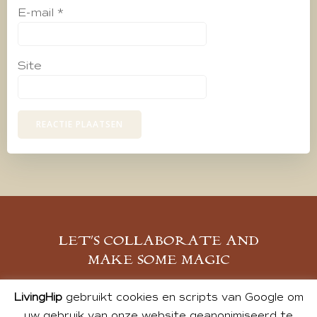
E-mail
*
Site
LET’S COLLABORATE AND
MAKE SOME MAGIC
MELD JE AAN
LivingHip
gebruikt cookies en scripts van Google om
uw gebruik van onze website geanonimiseerd te