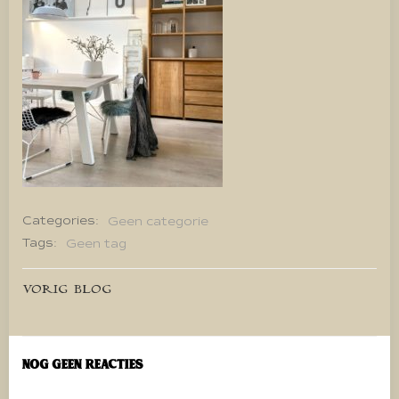
Categories:
Geen categorie
Tags:
Geen tag
Bericht
VORIG BLOG
navigatie
Nog geen reacties