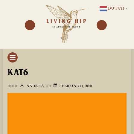
GA
DUTCH
▼
NAAR
DE
INHOUD
KAT6
door
op
ANDREA
FEBRUARI 1, 2021