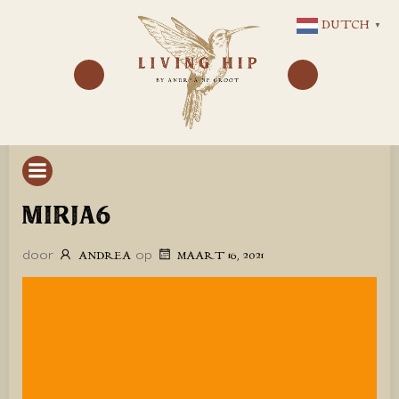
GA
DUTCH
▼
NAAR
DE
INHOUD
MIRJA6
door
op
ANDREA
MAART 16, 2021