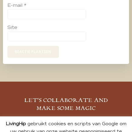
E-mail
*
Site
LET’S COLLABORATE AND
MAKE SOME MAGIC
MELD JE AAN
LivingHip
gebruikt cookies en scripts van Google om
uw gebruik van onze website geanonimiseerd te