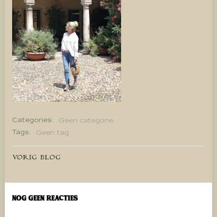
Categories:
Geen categorie
Tags:
Geen tag
Bericht
VORIG BLOG
navigatie
Nog geen reacties