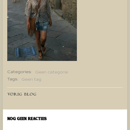
Categories:
Geen categorie
Tags:
Geen tag
Bericht
VORIG BLOG
navigatie
Nog geen reacties