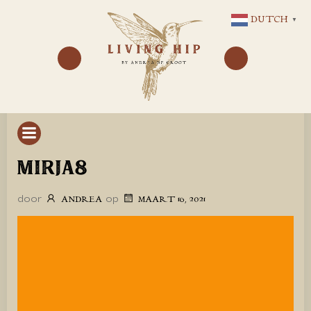
GA
DUTCH
▼
NAAR
DE
INHOUD
MIRJA8
door
op
ANDREA
MAART 16, 2021