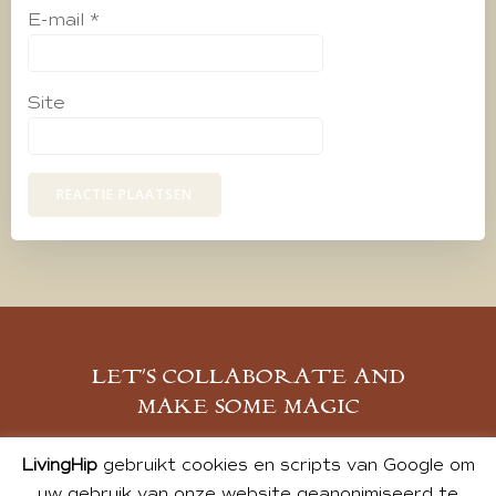
E-mail
*
Site
LET’S COLLABORATE AND
MAKE SOME MAGIC
MELD JE AAN
LivingHip
gebruikt cookies en scripts van Google om
uw gebruik van onze website geanonimiseerd te