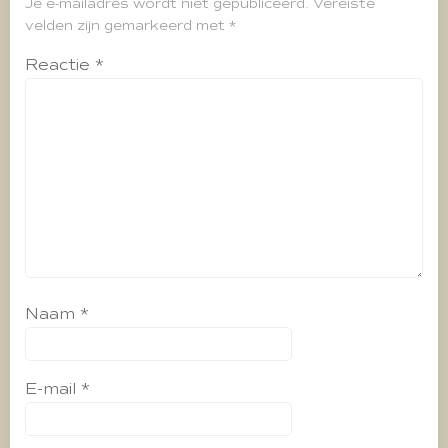
Je e-mailadres wordt niet gepubliceerd.
Vereiste
velden zijn gemarkeerd met
*
Reactie
*
Naam
*
E-mail
*