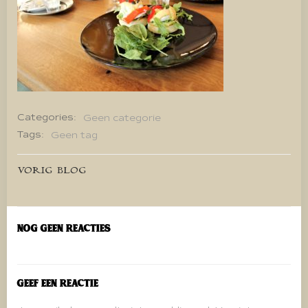
Categories:
Geen categorie
Tags:
Geen tag
Bericht
VORIG BLOG
navigatie
Nog geen reacties
Geef een reactie