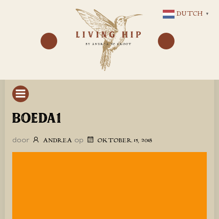
GA
DUTCH
▼
NAAR
DE
INHOUD
BOEDA1
door
op
ANDREA
OKTOBER 15, 2018