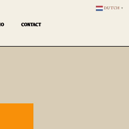
DUTCH
▼
IO
CONTACT