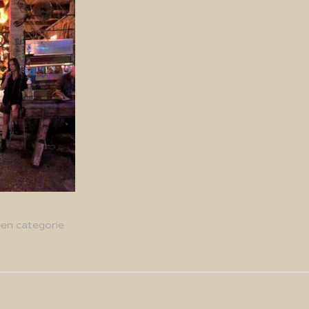
en categorie
g