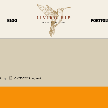
BLOG
PORTFOL
3
op
A
OKTOBER 15, 2018