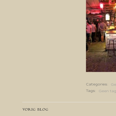
Categories:
Ge
Tags:
Geen ta
Bericht
VORIG BLOG