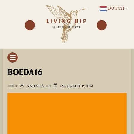
GA
DUTCH
▼
NAAR
DE
INHOUD
BOEDA16
door
op
ANDREA
OKTOBER 15, 2018