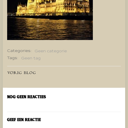
Categories:
Geen categorie
Tags:
Geen tag
Bericht
VORIG BLOG
navigatie
Nog geen reacties
Geef een reactie