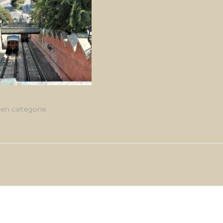
en categorie
g