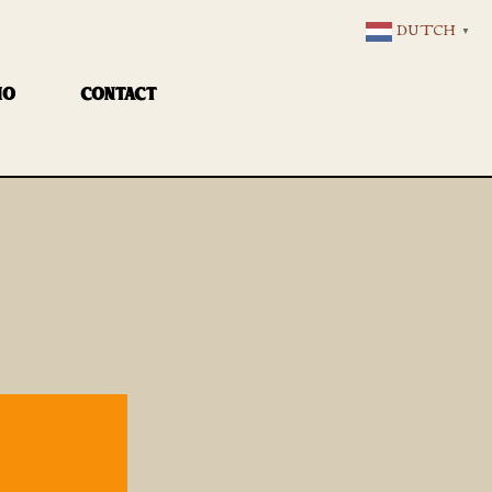
DUTCH
▼
IO
CONTACT