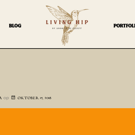
BLOG
PORTFOL
op
A
OKTOBER 15, 2018