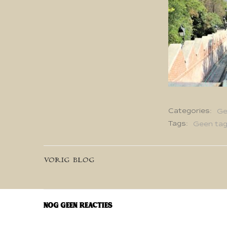
Categories:
Ge
Tags:
Geen ta
Bericht
VORIG BLOG
navigatie
Nog geen reacties