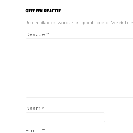
Geef een reactie
Je e-mailadres wordt niet gepubliceerd.
Vereiste 
Reactie
*
Naam
*
E-mail
*