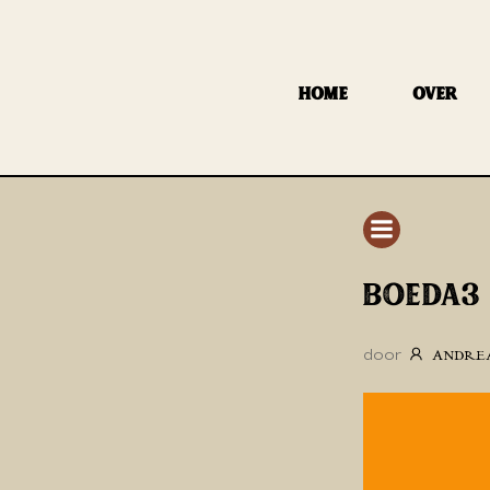
GA
NAAR
DE
HOME
OVER
INHOUD
BOEDA3
door
ANDRE