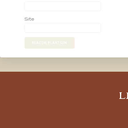
Site
L