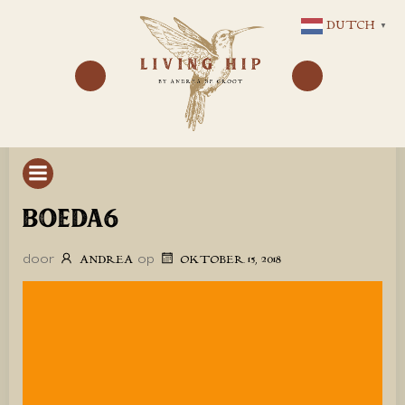
GA
DUTCH
▼
NAAR
DE
INHOUD
BOEDA6
door
op
ANDREA
OKTOBER 15, 2018