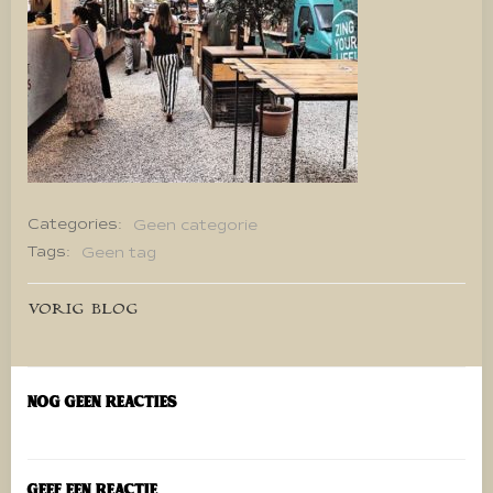
Categories:
Geen categorie
Tags:
Geen tag
Bericht
VORIG BLOG
navigatie
Nog geen reacties
Geef een reactie