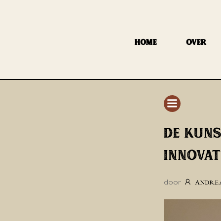
GA
NAAR
DE
HOME
OVER
INHOUD
DE KUNS
INNOVAT
door
ANDRE