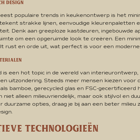
ch design
eest populaire trends in keukenontwerp is het minim
etekent strakke lijnen, eenvoudige kleurenpaletten 
liteit. Denk aan greeploze kastdeuren, ingebouwde 
uimte om een opgeruimde look te creëren. Een minim
t rust en orde uit, wat perfect is voor een moderne 
terialen
is een hot topic in de wereld van interieurontwerp
geen uitzondering. Steeds meer mensen kiezen voor
als bamboe, gerecycled glas en FSC-gecertificeerd 
n niet alleen milieuvriendelijk, maar ook stijlvol en d
r duurzame opties, draag je bij aan een beter milieu 
sign.
tieve technologieën