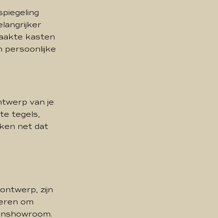
spiegeling
elangrijker
maakte kasten
n persoonlijke
ntwerp van je
te tegels,
uken net dat
ontwerp, zijn
ieren om
kenshowroom.