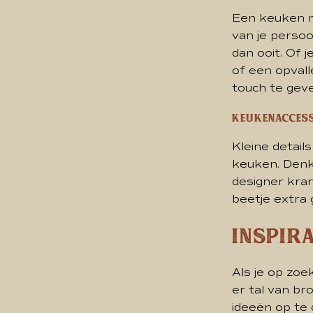
Een keuken mo
van je persoo
dan ooit. Of
of een opvall
touch te gev
Keukenacces
Kleine detail
keuken. Denk
designer kran
beetje extra
Inspira
Als je op zoe
er tal van b
ideeën op te