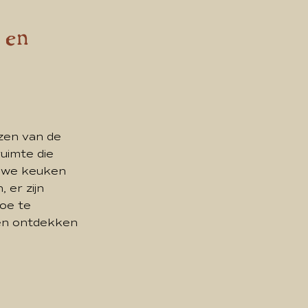
 en
zen van de
uimte die
ieuwe keuken
 er zijn
toe te
 en ontdekken