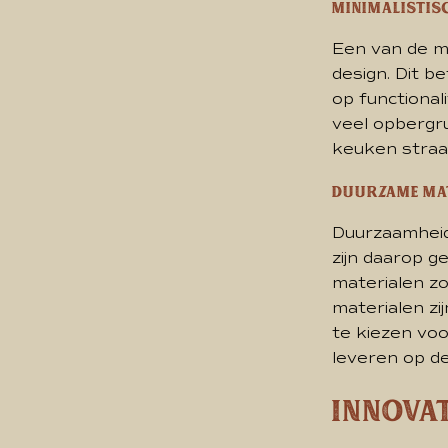
Minimalistis
Een van de m
design. Dit b
op functiona
veel opbergr
keuken straal
Duurzame ma
Duurzaamheid 
zijn daarop 
materialen zo
materialen zij
te kiezen voo
leveren op de
Innova