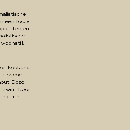
alistische
en een focus
apparaten en
alistische
woonstijl.
, en keukens
 duurzame
hout. Deze
uurzaam. Door
zonder in te