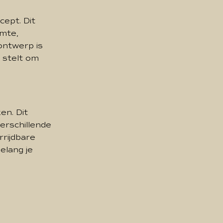
cept. Dit
imte,
ontwerp is
 stelt om
en. Dit
erschillende
rrijdbare
elang je