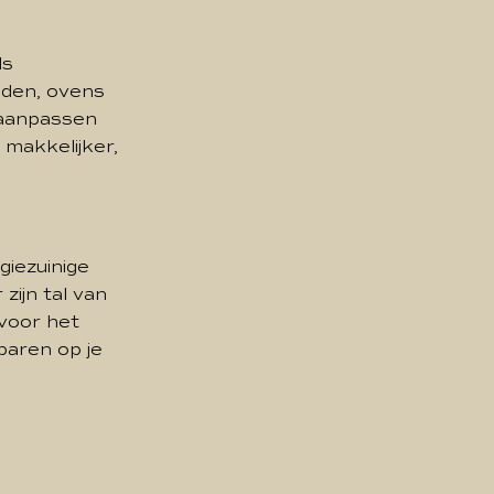
ds
ouden, ovens
t aanpassen
 makkelijker,
giezuinige
zijn tal van
 voor het
paren op je