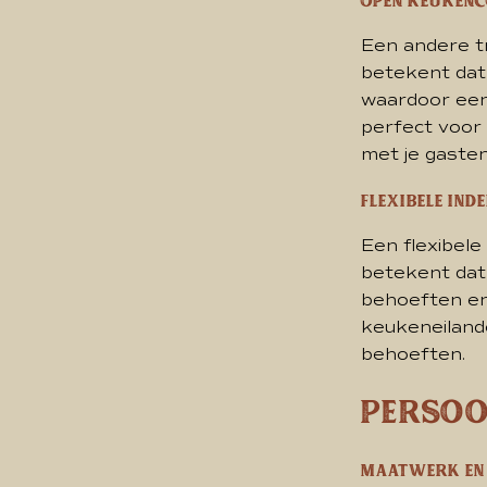
Open keuken
Een andere tr
betekent dat
waardoor een
perfect voor 
met je gasten
Flexibele ind
Een flexibele
betekent dat
behoeften en 
keukeneilande
behoeften.
Persoo
Maatwerk en 