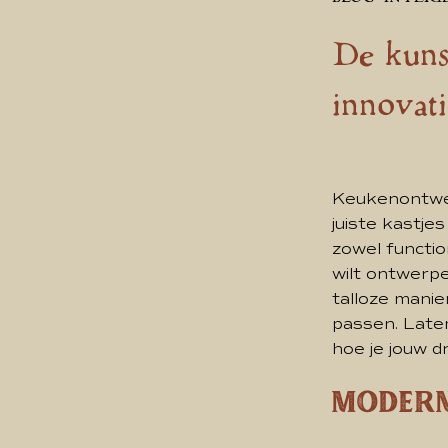
De kuns
innovat
Keukenontwer
juiste kastj
zowel functio
wilt ontwerpe
talloze manie
passen. Late
hoe je jouw 
Modern