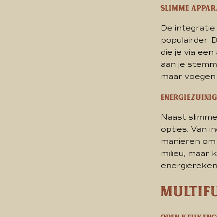
Slimme appar
De integrati
populairder. 
die je via ee
aan je stemmi
maar voegen 
Energiezuinig
Naast slimme
opties. Van i
manieren om j
milieu, maar 
energiereken
Multif