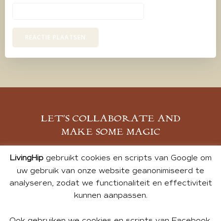
LET’S COLLABORATE AND
MAKE SOME MAGIC
MELD JE AAN
LivingHip
gebruikt cookies en scripts van Google om
uw gebruik van onze website geanonimiseerd te
analyseren, zodat we functionaliteit en effectiviteit
kunnen aanpassen.
Ook gebruiken we cookies en scripts van Facebook,