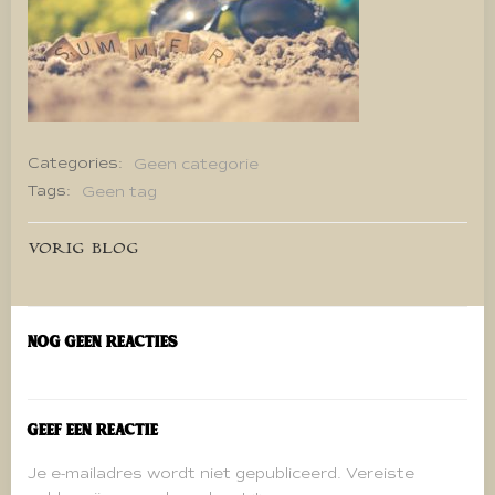
Categories:
Geen categorie
Tags:
Geen tag
Bericht
VORIG BLOG
navigatie
Nog geen reacties
Geef een reactie
Je e-mailadres wordt niet gepubliceerd.
Vereiste