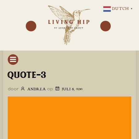
GA
DUTCH
▼
NAAR
DE
INHOUD
QUOTE-3
door
op
ANDREA
JULI 8, 2019