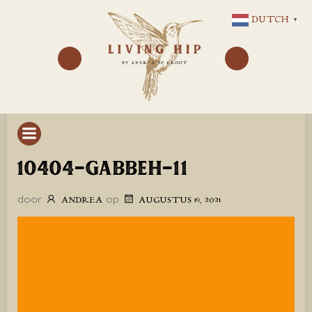
GA
DUTCH
▼
NAAR
DE
INHOUD
10404-GABBEH-11
door
op
ANDREA
AUGUSTUS 19, 2021