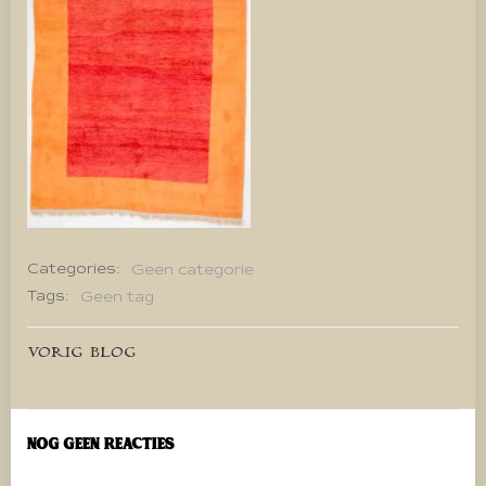
Categories:
Geen categorie
Tags:
Geen tag
Bericht
VORIG BLOG
navigatie
Nog geen reacties