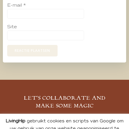
E-mail
*
Site
LET’S COLLABORATE AND
MAKE SOME MAGIC
MELD JE AAN
LivingHip
gebruikt cookies en scripts van Google om
uw gebruik van onze website geanonimiseerd te