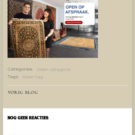
Categories:
Geen categorie
Tags:
Geen tag
Bericht
VORIG BLOG
navigatie
Nog geen reacties