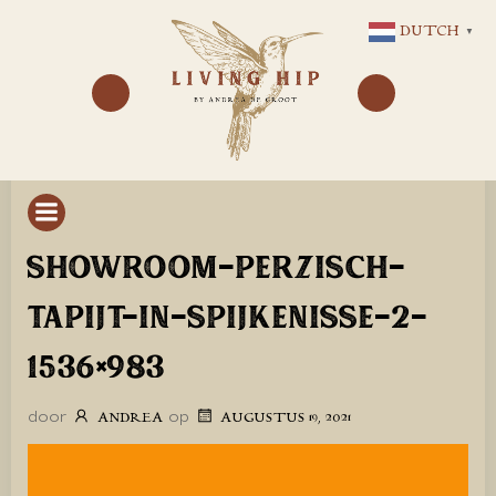
GA
DUTCH
▼
NAAR
DE
INHOUD
SHOWROOM-PERZISCH-
TAPIJT-IN-SPIJKENISSE-2-
1536×983
door
op
ANDREA
AUGUSTUS 19, 2021