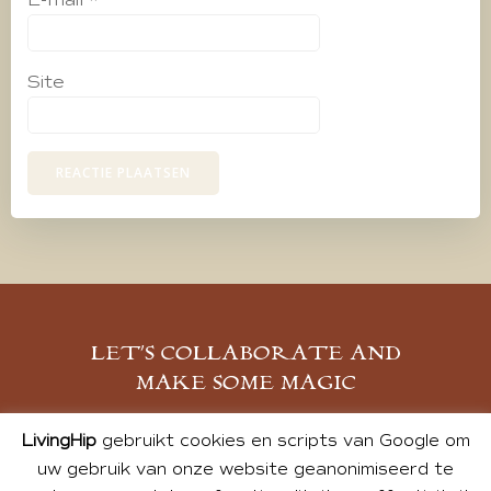
Site
LET’S COLLABORATE AND
MAKE SOME MAGIC
MELD JE AAN
LivingHip
gebruikt cookies en scripts van Google om
uw gebruik van onze website geanonimiseerd te