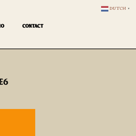
DUTCH
▼
IO
CONTACT
E6