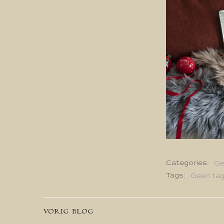
Categories:
Ge
Tags:
Geen ta
Bericht
VORIG BLOG