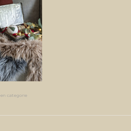
en categorie
g