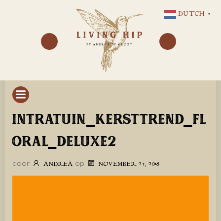
GA
DUTCH
▼
NAAR
DE
INHOUD
INTRATUIN_KERSTTREND_FL
ORAL_DELUXE2
door
op
ANDREA
NOVEMBER 24, 2018