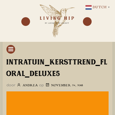
GA
DUTCH
▼
NAAR
DE
INHOUD
INTRATUIN_KERSTTREND_FL
ORAL_DELUXE5
door
op
ANDREA
NOVEMBER 24, 2018