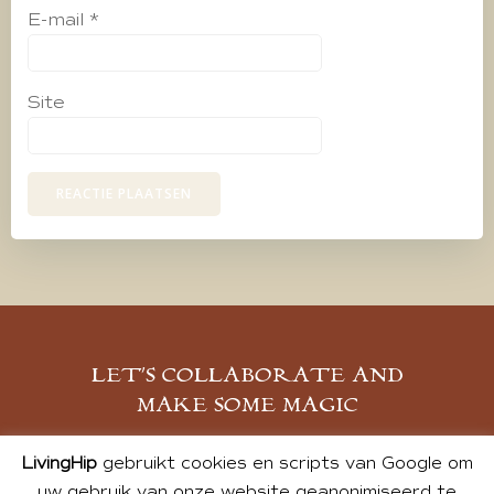
E-mail
*
Site
LET’S COLLABORATE AND
MAKE SOME MAGIC
MELD JE AAN
LivingHip
gebruikt cookies en scripts van Google om
uw gebruik van onze website geanonimiseerd te