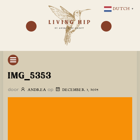
GA
DUTCH
▼
NAAR
DE
INHOUD
IMG_5353
door
op
ANDREA
DECEMBER 3, 2025