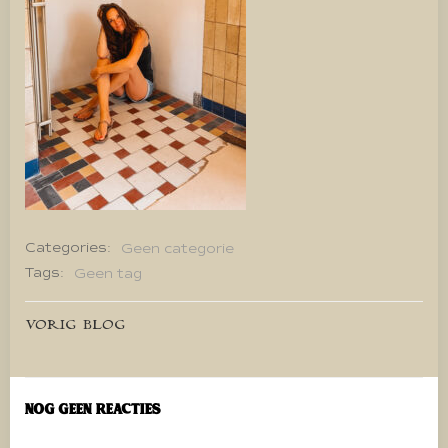
Categories:
Geen categorie
Tags:
Geen tag
Bericht
VORIG BLOG
navigatie
Nog geen reacties