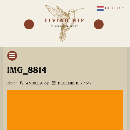
GA
DUTCH
▼
NAAR
DE
INHOUD
IMG_8814
door
op
ANDREA
DECEMBER 3, 2025