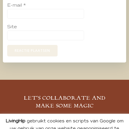
E-mail
*
Site
LET’S COLLABORATE AND
MAKE SOME MAGIC
MELD JE AAN
LivingHip
gebruikt cookies en scripts van Google om
uw gebruik van onze website geanonimiseerd te