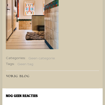
Categories:
Geen categorie
Tags:
Geen tag
Bericht
VORIG BLOG
navigatie
Nog geen reacties